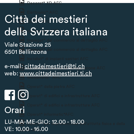
Decorat* 3D AFC
Elettronic* AFC
Città dei mestieri
Grafic* AFC
della Svizzera italiana
Informatic* AFC
Impiegat* del commercio al dettaglio AFC
Viale Stazione 25
Impiegat* del commercio al dettaglio AFC
6501 Bellinzona
Installat* di impianti sanitari AFC
e-mail:
cittadeimestieri@ti.ch
Installat* di sistemi di refrigerazione AFC
web:
www.cittadeimestieri.ti.ch
Mediamatic* AFC
Operat* della pietra AFC
Operat* di edifici e infrastrutture AFC
Operat* di edifici e infrastrutture AFC
Orari
Operat* informatic*AFC
LU-MA-ME-GIO: 12.00 - 18.00
Operat* per la promozione dell'attivita fisica e della
VE: 10.00 - 16.00
salute AFC